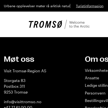
Urbane opplevelser møter rå arktisk natur
Turistinformasjon
Møt oss
Om o
Virksomhet
Visit Tromsø-Region AS
Ansatte
Storgata 83
Ledige stilli
Postbox 311
9253 Tromsø
Personvern
Bestillingsvi
info@visittromso.no
+47 77 61 00 00
Bærekraftig 