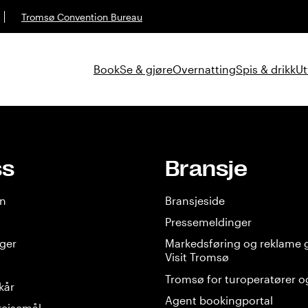
Tromsø Convention Bureau
Book
Se & gjøre
Overnatting
Spis & drikk
Ut
ss
Bransje
en
Bransjeside
Pressemeldinger
nger
Markedsføring og reklame
Visit Tromsø
Tromsø for turoperatører o
lkår
Agent bookingportal
reisemål