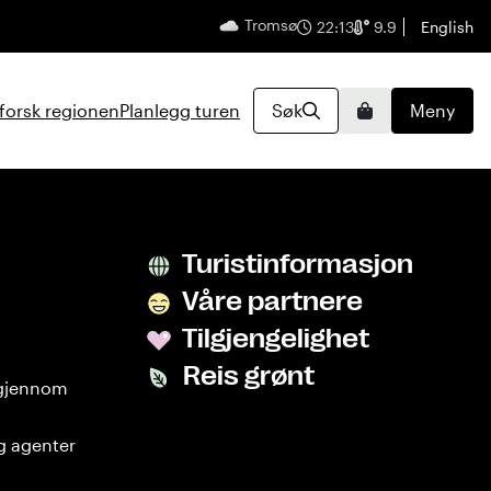
Tromsø
Norsk
22:13
9.9
English
forsk regionen
Planlegg turen
Søk
Meny
Handlekur
Turistinformasjon
Våre partnere
Tilgjengelighet
Reis grønt
 gjennom
g agenter