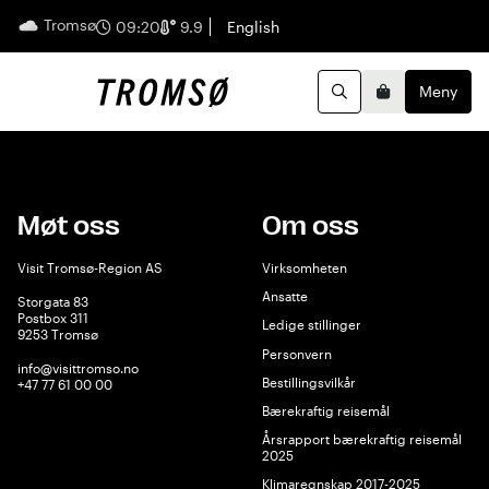
Tromsø
Norsk
09:20
9.9
English
Meny
Handleku
Søk
Møt oss
Om oss
Visit Tromsø-Region AS
Virksomheten
Ansatte
Storgata 83
Postbox 311
Ledige stillinger
9253 Tromsø
Personvern
info@visittromso.no
Bestillingsvilkår
+47 77 61 00 00
Bærekraftig reisemål
Årsrapport bærekraftig reisemål
2025
Klimaregnskap 2017-2025