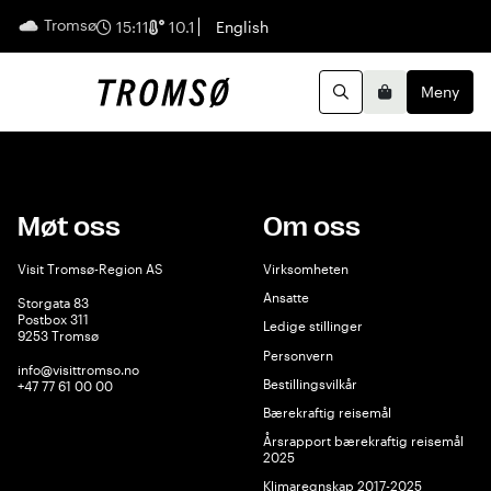
Tromsø
Norsk
15:11
10.1
English
Meny
Handleku
Søk
Møt oss
Om oss
Visit Tromsø-Region AS
Virksomheten
Ansatte
Storgata 83
Postbox 311
Ledige stillinger
9253 Tromsø
Personvern
info@visittromso.no
Bestillingsvilkår
+47 77 61 00 00
Bærekraftig reisemål
Årsrapport bærekraftig reisemål
2025
Klimaregnskap 2017-2025